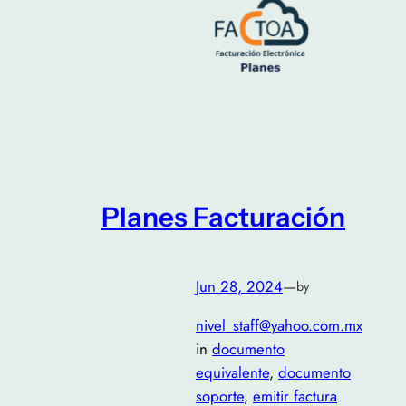
Planes Facturación
Jun 28, 2024
—
by
nivel_staff@yahoo.com.mx
in
documento
equivalente
, 
documento
soporte
, 
emitir factura