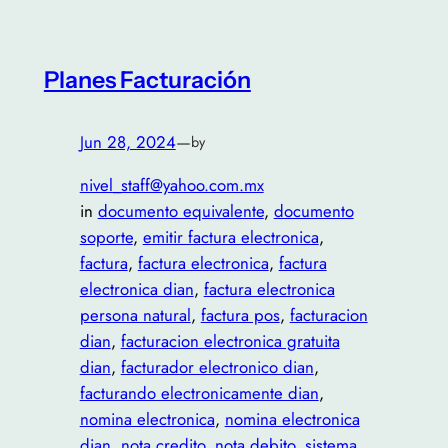
Planes Facturación
Jun 28, 2024
—
by
nivel_staff@yahoo.com.mx
in
documento equivalente
, 
documento
soporte
, 
emitir factura electronica
, 
factura
, 
factura electronica
, 
factura
electronica dian
, 
factura electronica
persona natural
, 
factura pos
, 
facturacion
dian
, 
facturacion electronica gratuita
dian
, 
facturador electronico dian
, 
facturando electronicamente dian
, 
nomina electronica
, 
nomina electronica
dian
, 
nota credito
, 
nota debito
, 
sistema