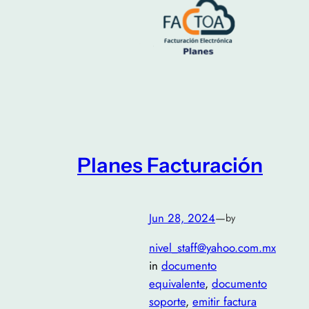
Planes Facturación
Jun 28, 2024
—
by
nivel_staff@yahoo.com.mx
in
documento
equivalente
, 
documento
soporte
, 
emitir factura