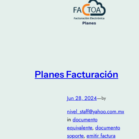
Planes Facturación
Jun 28, 2024
—
by
nivel_staff@yahoo.com.mx
in
documento
equivalente
, 
documento
soporte
, 
emitir factura