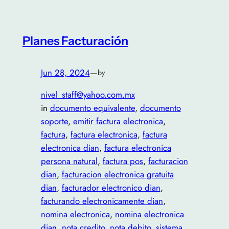
Planes Facturación
Jun 28, 2024
—
by
nivel_staff@yahoo.com.mx
in
documento equivalente
, 
documento
soporte
, 
emitir factura electronica
, 
factura
, 
factura electronica
, 
factura
electronica dian
, 
factura electronica
persona natural
, 
factura pos
, 
facturacion
dian
, 
facturacion electronica gratuita
dian
, 
facturador electronico dian
, 
facturando electronicamente dian
, 
nomina electronica
, 
nomina electronica
dian
, 
nota credito
, 
nota debito
, 
sistema