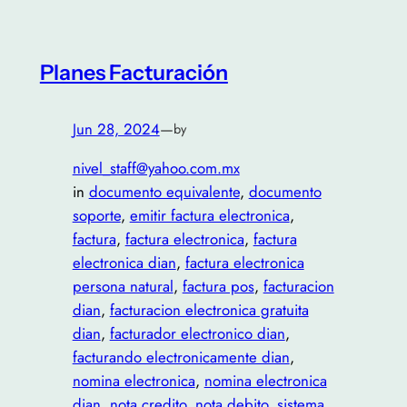
Planes Facturación
Jun 28, 2024
—
by
nivel_staff@yahoo.com.mx
in
documento equivalente
, 
documento
soporte
, 
emitir factura electronica
, 
factura
, 
factura electronica
, 
factura
electronica dian
, 
factura electronica
persona natural
, 
factura pos
, 
facturacion
dian
, 
facturacion electronica gratuita
dian
, 
facturador electronico dian
, 
facturando electronicamente dian
, 
nomina electronica
, 
nomina electronica
dian
, 
nota credito
, 
nota debito
, 
sistema